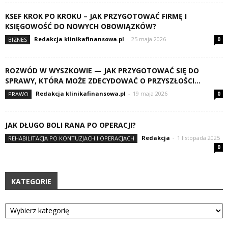
KSEF KROK PO KROKU – JAK PRZYGOTOWAĆ FIRMĘ I
KSIĘGOWOŚĆ DO NOWYCH OBOWIĄZKÓW?
Redakcja klinikafinansowa.pl
-
25 maja 2026
BIZNES
0
ROZWÓD W WYSZKOWIE — JAK PRZYGOTOWAĆ SIĘ DO
SPRAWY, KTÓRA MOŻE ZDECYDOWAĆ O PRZYSZŁOŚCI...
Redakcja klinikafinansowa.pl
-
19 maja 2026
PRAWO
0
JAK DŁUGO BOLI RANA PO OPERACJI?
Redakcja
-
1 listopada 2025
REHABILITACJA PO KONTUZJACH I OPERACJACH
0
KATEGORIE
Kategorie