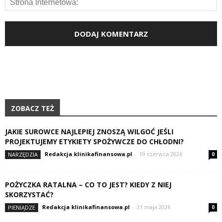
ZOBACZ TEŻ
JAKIE SUROWCE NAJLEPIEJ ZNOSZĄ WILGOĆ JEŚLI
PROJEKTUJEMY ETYKIETY SPOŻYWCZE DO CHŁODNI?
Redakcja klinikafinansowa.pl
-
19 czerwca 2026
NARZĘDZIA
0
POŻYCZKA RATALNA – CO TO JEST? KIEDY Z NIEJ
SKORZYSTAĆ?
Redakcja klinikafinansowa.pl
-
31 maja 2026
PIENIĄDZE
0