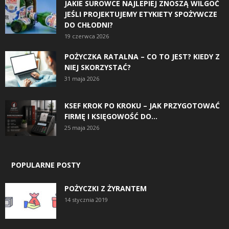
JAKIE SUROWCE NAJLEPIEJ ZNOSZĄ WILGOĆ
JEŚLI PROJEKTUJEMY ETYKIETY SPOŻYWCZE
DO CHŁODNI?
19 czerwca 2026
POŻYCZKA RATALNA – CO TO JEST? KIEDY Z
NIEJ SKORZYSTAĆ?
31 maja 2026
KSEF KROK PO KROKU – JAK PRZYGOTOWAĆ
FIRMĘ I KSIĘGOWOŚĆ DO...
25 maja 2026
POPULARNE POSTY
POŻYCZKI Z ŻYRANTEM
14 stycznia 2019