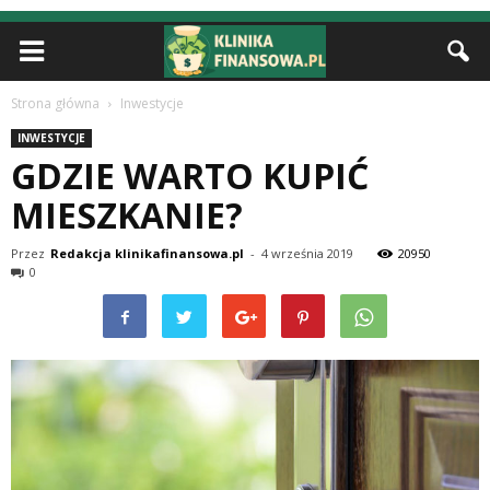
Strona główna
Inwestycje
INWESTYCJE
GDZIE WARTO KUPIĆ
MIESZKANIE?
Przez
Redakcja klinikafinansowa.pl
-
4 września 2019
20950
0