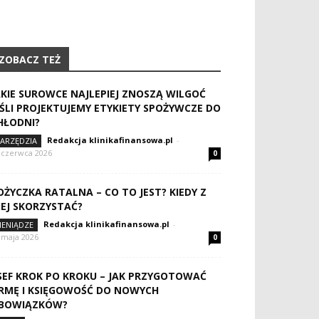
ZOBACZ TEŻ
AKIE SUROWCE NAJLEPIEJ ZNOSZĄ WILGOĆ
EŚLI PROJEKTUJEMY ETYKIETY SPOŻYWCZE DO
HŁODNI?
Redakcja klinikafinansowa.pl
-
ARZĘDZIA
 czerwca 2026
0
OŻYCZKA RATALNA – CO TO JEST? KIEDY Z
IEJ SKORZYSTAĆ?
Redakcja klinikafinansowa.pl
-
IENIĄDZE
 maja 2026
0
SEF KROK PO KROKU – JAK PRZYGOTOWAĆ
IRMĘ I KSIĘGOWOŚĆ DO NOWYCH
BOWIĄZKÓW?