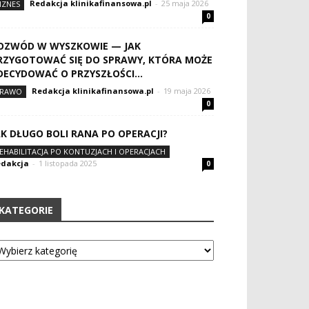
Redakcja klinikafinansowa.pl
-
25 maja 2026
IZNES
0
OZWÓD W WYSZKOWIE — JAK
RZYGOTOWAĆ SIĘ DO SPRAWY, KTÓRA MOŻE
DECYDOWAĆ O PRZYSZŁOŚCI...
Redakcja klinikafinansowa.pl
-
19 maja 2026
RAWO
0
AK DŁUGO BOLI RANA PO OPERACJI?
EHABILITACJA PO KONTUZJACH I OPERACJACH
dakcja
-
1 listopada 2025
0
KATEGORIE
tegorie