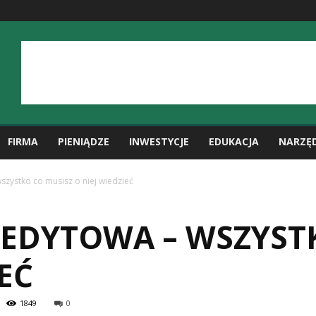
FIRMA
PIENIĄDZE
INWESTYCJE
EDUKACJA
NARZĘ
zystko co musisz o niej wiedzieć
EDYTOWA – WSZYST
EĆ
1849
0