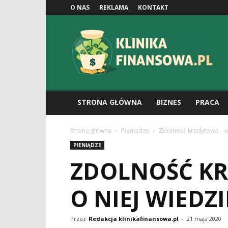
O NAS
REKLAMA
KONTAKT
Klinikafinansowa.pl
STRONA GŁÓWNA
BIZNES
PRACA
Strona główna
Pieniądze
Zdolność kredytowa – ws
PIENIĄDZE
ZDOLNOŚĆ KR
O NIEJ WIEDZI
Przez
Redakcja klinikafinansowa.pl
-
21 maja 2020