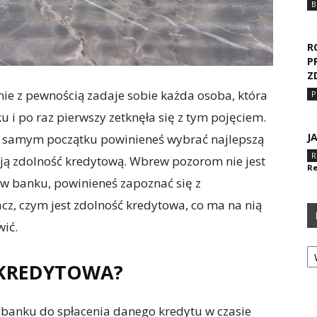
B
R
P
Z
nie z pewnością zadaje sobie każda osoba, która
P
u i po raz pierwszy zetknęła się z tym pojęciem.
J
 na samym początku powinieneś wybrać najlepszą
R
oją zdolność kredytową. Wbrew pozorom nie jest
Re
k w banku, powinieneś zapoznać się z
z, czym jest zdolność kredytowa, co ma na nią
wić.
Ka
 KREDYTOWA?
a banku do spłacenia danego kredytu w czasie