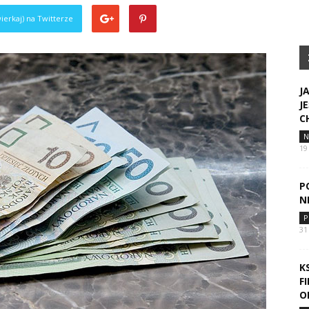
ierkaj) na Twitterze
J
J
C
N
19
P
N
P
31
K
F
O