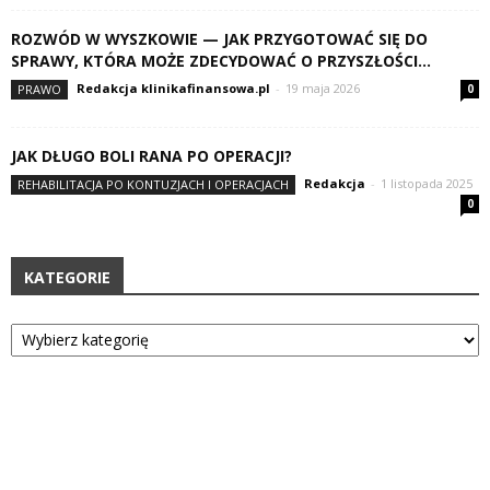
ROZWÓD W WYSZKOWIE — JAK PRZYGOTOWAĆ SIĘ DO
SPRAWY, KTÓRA MOŻE ZDECYDOWAĆ O PRZYSZŁOŚCI...
Redakcja klinikafinansowa.pl
-
19 maja 2026
PRAWO
0
JAK DŁUGO BOLI RANA PO OPERACJI?
Redakcja
-
1 listopada 2025
REHABILITACJA PO KONTUZJACH I OPERACJACH
0
KATEGORIE
Kategorie