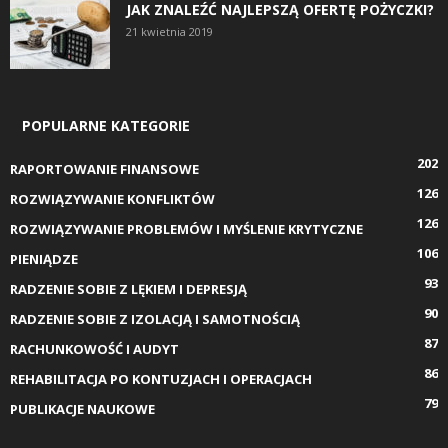
JAK ZNALEŹĆ NAJLEPSZĄ OFERTĘ POŻYCZKI?
21 kwietnia 2019
POPULARNE KATEGORIE
202
RAPORTOWANIE FINANSOWE
126
ROZWIĄZYWANIE KONFLIKTÓW
126
ROZWIĄZYWANIE PROBLEMÓW I MYŚLENIE KRYTYCZNE
106
PIENIĄDZE
93
RADZENIE SOBIE Z LĘKIEM I DEPRESJĄ
90
RADZENIE SOBIE Z IZOLACJĄ I SAMOTNOŚCIĄ
87
RACHUNKOWOŚĆ I AUDYT
86
REHABILITACJA PO KONTUZJACH I OPERACJACH
79
PUBLIKACJE NAUKOWE