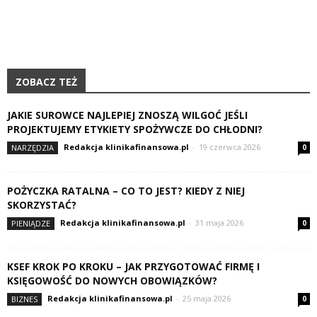
ZOBACZ TEŻ
JAKIE SUROWCE NAJLEPIEJ ZNOSZĄ WILGOĆ JEŚLI
PROJEKTUJEMY ETYKIETY SPOŻYWCZE DO CHŁODNI?
Redakcja klinikafinansowa.pl
-
19 czerwca 2026
NARZĘDZIA
0
POŻYCZKA RATALNA – CO TO JEST? KIEDY Z NIEJ
SKORZYSTAĆ?
Redakcja klinikafinansowa.pl
-
31 maja 2026
PIENIĄDZE
0
KSEF KROK PO KROKU – JAK PRZYGOTOWAĆ FIRMĘ I
KSIĘGOWOŚĆ DO NOWYCH OBOWIĄZKÓW?
Redakcja klinikafinansowa.pl
-
25 maja 2026
BIZNES
0