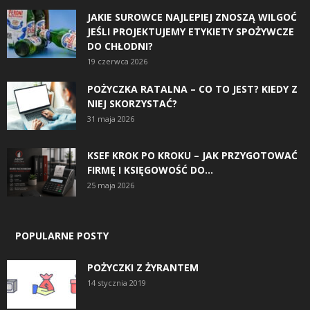
JAKIE SUROWCE NAJLEPIEJ ZNOSZĄ WILGOĆ
JEŚLI PROJEKTUJEMY ETYKIETY SPOŻYWCZE
DO CHŁODNI?
19 czerwca 2026
POŻYCZKA RATALNA – CO TO JEST? KIEDY Z
NIEJ SKORZYSTAĆ?
31 maja 2026
KSEF KROK PO KROKU – JAK PRZYGOTOWAĆ
FIRMĘ I KSIĘGOWOŚĆ DO...
25 maja 2026
POPULARNE POSTY
POŻYCZKI Z ŻYRANTEM
14 stycznia 2019