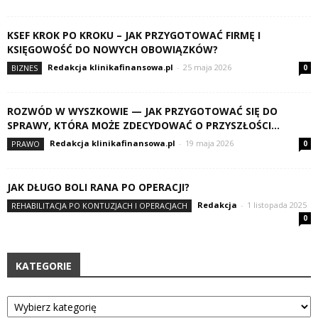
KSEF KROK PO KROKU – JAK PRZYGOTOWAĆ FIRMĘ I
KSIĘGOWOŚĆ DO NOWYCH OBOWIĄZKÓW?
Redakcja klinikafinansowa.pl
-
25 maja 2026
BIZNES
0
ROZWÓD W WYSZKOWIE — JAK PRZYGOTOWAĆ SIĘ DO
SPRAWY, KTÓRA MOŻE ZDECYDOWAĆ O PRZYSZŁOŚCI...
Redakcja klinikafinansowa.pl
-
19 maja 2026
PRAWO
0
JAK DŁUGO BOLI RANA PO OPERACJI?
Redakcja
-
1 listopada 2025
REHABILITACJA PO KONTUZJACH I OPERACJACH
0
KATEGORIE
Kategorie