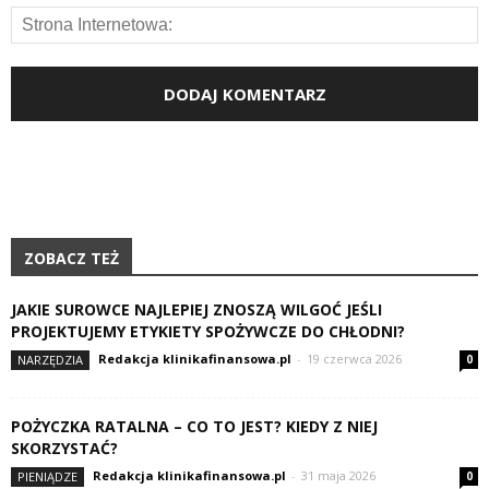
ZOBACZ TEŻ
JAKIE SUROWCE NAJLEPIEJ ZNOSZĄ WILGOĆ JEŚLI
PROJEKTUJEMY ETYKIETY SPOŻYWCZE DO CHŁODNI?
Redakcja klinikafinansowa.pl
-
19 czerwca 2026
NARZĘDZIA
0
POŻYCZKA RATALNA – CO TO JEST? KIEDY Z NIEJ
SKORZYSTAĆ?
Redakcja klinikafinansowa.pl
-
31 maja 2026
PIENIĄDZE
0