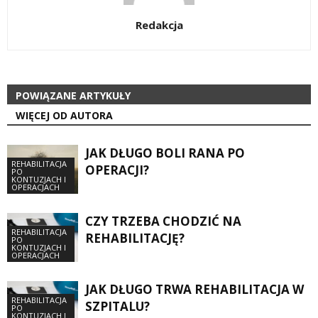
Redakcja
POWIĄZANE ARTYKUŁY
WIĘCEJ OD AUTORA
JAK DŁUGO BOLI RANA PO
REHABILITACJA
OPERACJI?
PO
KONTUZJACH I
OPERACJACH
CZY TRZEBA CHODZIĆ NA
REHABILITACJA
REHABILITACJĘ?
PO
KONTUZJACH I
OPERACJACH
JAK DŁUGO TRWA REHABILITACJA W
REHABILITACJA
SZPITALU?
PO
KONTUZJACH I