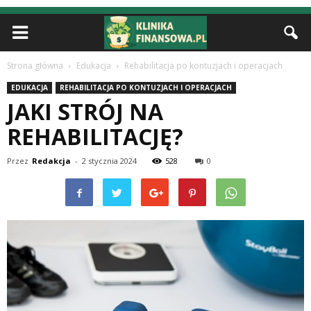
Strona główna
Edukacja
Rehabilitacja po kontuzjach i operacjach
EDUKACJA
REHABILITACJA PO KONTUZJACH I OPERACJACH
JAKI STRÓJ NA
REHABILITACJĘ?
Przez
Redakcja
-
2 stycznia 2024
528
0