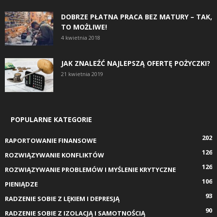
DOBRZE PŁATNA PRACA BEZ MATURY – TAK,
TO MOŻLIWE!
4 kwietnia 2018
JAK ZNALEŹĆ NAJLEPSZĄ OFERTĘ POŻYCZKI?
21 kwietnia 2019
POPULARNE KATEGORIE
202
RAPORTOWANIE FINANSOWE
126
ROZWIĄZYWANIE KONFLIKTÓW
126
ROZWIĄZYWANIE PROBLEMÓW I MYŚLENIE KRYTYCZNE
106
PIENIĄDZE
93
RADZENIE SOBIE Z LĘKIEM I DEPRESJĄ
90
RADZENIE SOBIE Z IZOLACJĄ I SAMOTNOŚCIĄ