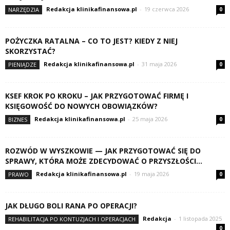
Redakcja klinikafinansowa.pl
-
19 czerwca 2026
NARZĘDZIA
0
POŻYCZKA RATALNA – CO TO JEST? KIEDY Z NIEJ
SKORZYSTAĆ?
Redakcja klinikafinansowa.pl
-
31 maja 2026
PIENIĄDZE
0
KSEF KROK PO KROKU – JAK PRZYGOTOWAĆ FIRMĘ I
KSIĘGOWOŚĆ DO NOWYCH OBOWIĄZKÓW?
Redakcja klinikafinansowa.pl
-
25 maja 2026
BIZNES
0
ROZWÓD W WYSZKOWIE — JAK PRZYGOTOWAĆ SIĘ DO
SPRAWY, KTÓRA MOŻE ZDECYDOWAĆ O PRZYSZŁOŚCI...
Redakcja klinikafinansowa.pl
-
19 maja 2026
PRAWO
0
JAK DŁUGO BOLI RANA PO OPERACJI?
Redakcja
-
1 listopada 2025
REHABILITACJA PO KONTUZJACH I OPERACJACH
0