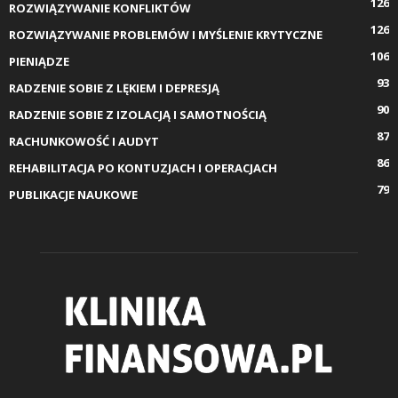
126
ROZWIĄZYWANIE KONFLIKTÓW
126
ROZWIĄZYWANIE PROBLEMÓW I MYŚLENIE KRYTYCZNE
106
PIENIĄDZE
93
RADZENIE SOBIE Z LĘKIEM I DEPRESJĄ
90
RADZENIE SOBIE Z IZOLACJĄ I SAMOTNOŚCIĄ
87
RACHUNKOWOŚĆ I AUDYT
86
REHABILITACJA PO KONTUZJACH I OPERACJACH
79
PUBLIKACJE NAUKOWE