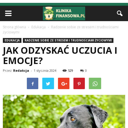
Strona główna
Edukacja
Radzenie sobie ze stresem i trudnościami
życiowymi
EDUKACJA
RADZENIE SOBIE ZE STRESEM I TRUDNOŚCIAMI ŻYCIOWYMI
JAK ODZYSKAĆ UCZUCIA I
EMOCJE?
Przez
Redakcja
-
1 stycznia 2024
529
0