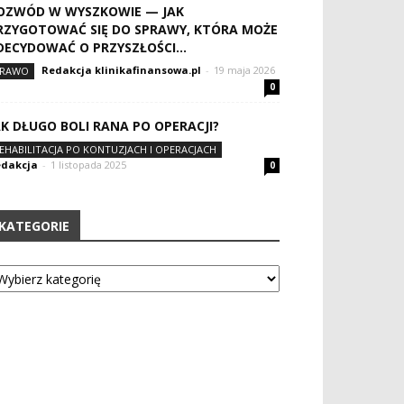
OZWÓD W WYSZKOWIE — JAK
RZYGOTOWAĆ SIĘ DO SPRAWY, KTÓRA MOŻE
DECYDOWAĆ O PRZYSZŁOŚCI...
Redakcja klinikafinansowa.pl
-
19 maja 2026
RAWO
0
AK DŁUGO BOLI RANA PO OPERACJI?
EHABILITACJA PO KONTUZJACH I OPERACJACH
dakcja
-
1 listopada 2025
0
KATEGORIE
tegorie