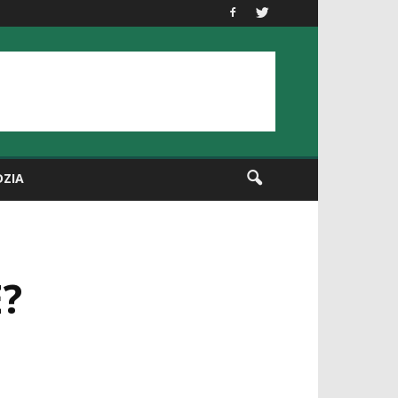
DZIA
?