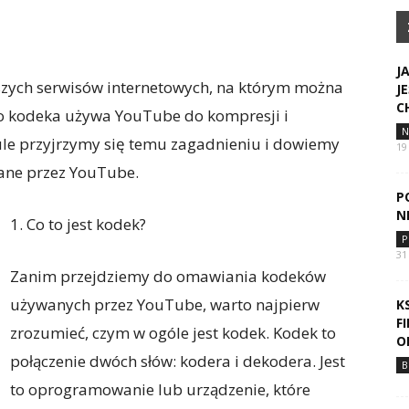
J
szych serwisów internetowych, na którym można
J
C
ego kodeka używa YouTube do kompresji i
N
ule przyjrzymy się temu zagadnieniu i dowiemy
19
wane przez YouTube.
P
N
1. Co to jest kodek?
P
31
Zanim przejdziemy do omawiania kodeków
używanych przez YouTube, warto najpierw
K
F
zrozumieć, czym w ogóle jest kodek. Kodek to
O
połączenie dwóch słów: kodera i dekodera. Jest
B
to oprogramowanie lub urządzenie, które