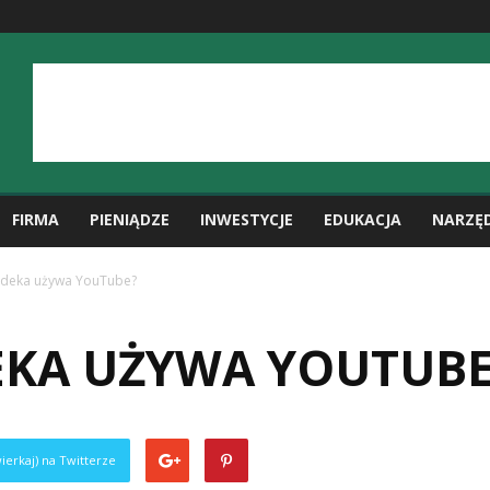
FIRMA
PIENIĄDZE
INWESTYCJE
EDUKACJA
NARZĘ
odeka używa YouTube?
EKA UŻYWA YOUTUBE
ierkaj) na Twitterze