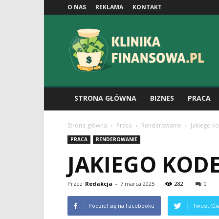
O NAS
REKLAMA
KONTAKT
Klinikafinansowa.pl
STRONA GŁÓWNA
BIZNES
PRACA
Strona główna
Praca
Renderowanie
Jakiego k
PRACA
RENDEROWANIE
JAKIEGO KOD
Przez
Redakcja
-
7 marca 2025
282
0
Podziel się na Facebooku
Tweet (Ćw