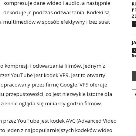
kompresuje dane wideo i audio, a następnie
R
P
dekoduje je podczas odtwarzania. Kodeki są
Z
a multimediów w sposób efektywny i bez strat
P
J
R
Re
o kompresji i odtwarzania filmów. Jednym z
ez YouTube jest kodek VP9. Jest to otwarty
ł opracowany przez firmę Google. VP9 oferuje
Ka
u przepustowości, co jest niezwykle istotne dla
ziennie ogląda się miliardy godzin filmów.
przez YouTube jest kodek AVC (Advanced Video
t to jeden z najpopularniejszych kodeków wideo