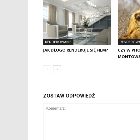
RENDEROWANIE
RENDEROWA
JAK DŁUGO RENDERUJE SIĘ FILM?
CZY W PH
MONTOWAĆ
ZOSTAW ODPOWIEDŹ