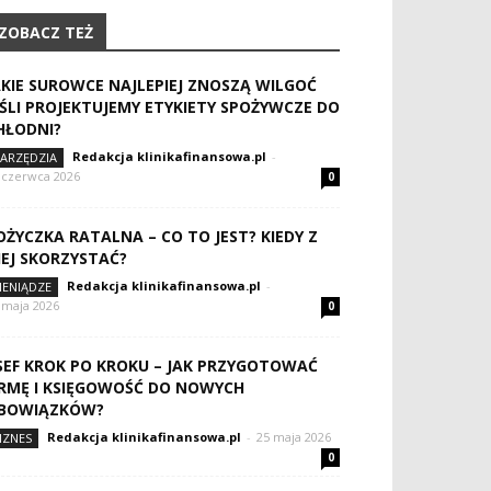
ZOBACZ TEŻ
AKIE SUROWCE NAJLEPIEJ ZNOSZĄ WILGOĆ
EŚLI PROJEKTUJEMY ETYKIETY SPOŻYWCZE DO
HŁODNI?
Redakcja klinikafinansowa.pl
-
ARZĘDZIA
 czerwca 2026
0
OŻYCZKA RATALNA – CO TO JEST? KIEDY Z
IEJ SKORZYSTAĆ?
Redakcja klinikafinansowa.pl
-
IENIĄDZE
 maja 2026
0
SEF KROK PO KROKU – JAK PRZYGOTOWAĆ
IRMĘ I KSIĘGOWOŚĆ DO NOWYCH
BOWIĄZKÓW?
Redakcja klinikafinansowa.pl
-
25 maja 2026
IZNES
0