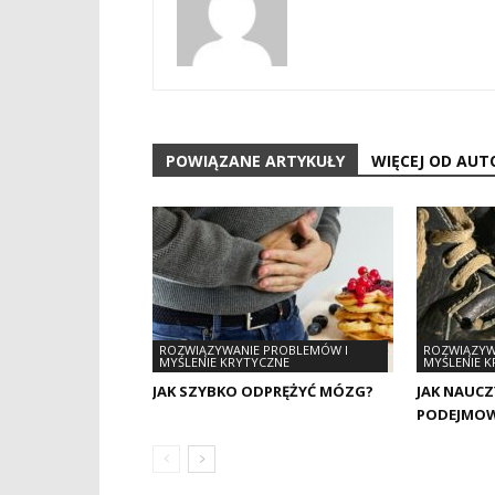
POWIĄZANE ARTYKUŁY
WIĘCEJ OD AUT
ROZWIĄZYWANIE PROBLEMÓW I
ROZWIĄZYW
MYŚLENIE KRYTYCZNE
MYŚLENIE 
JAK SZYBKO ODPRĘŻYĆ MÓZG?
JAK NAUCZ
PODEJMOW