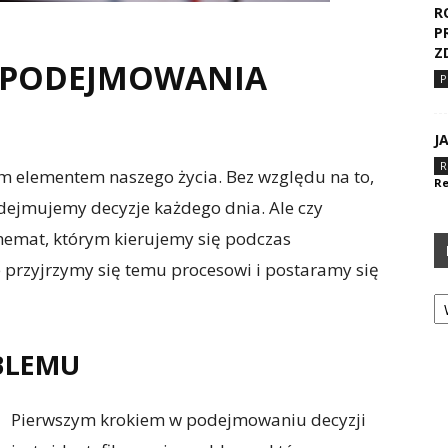
R
P
Z
T PODEJMOWANIA
P
J
R
m elementem naszego życia. Bez względu na to,
Re
odejmujemy decyzje każdego dnia. Ale czy
schemat, którym kierujemy się podczas
 przyjrzymy się temu procesowi i postaramy się
Ka
OBLEMU
Pierwszym krokiem w podejmowaniu decyzji