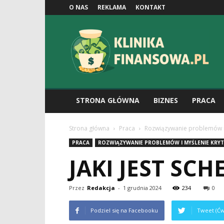
O NAS
REKLAMA
KONTAKT
Klinikafinansowa.pl
STRONA GŁÓWNA
BIZNES
PRACA
Strona główna
Praca
Rozwiązywanie problemów i
PRACA
ROZWIĄZYWANIE PROBLEMÓW I MYŚLENIE KRY
JAKI JEST SC
Przez
Redakcja
-
1 grudnia 2024
234
0
Podziel się na Facebooku
Tweet (Ćw