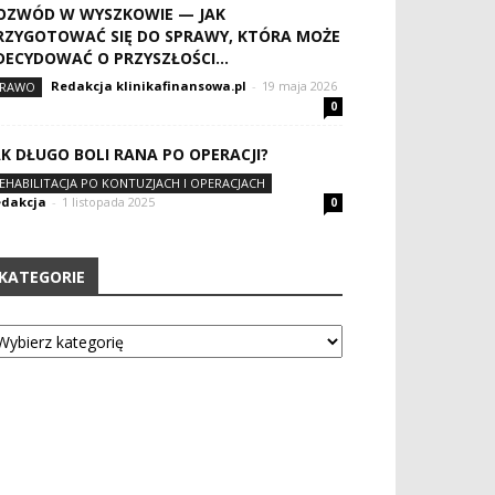
OZWÓD W WYSZKOWIE — JAK
RZYGOTOWAĆ SIĘ DO SPRAWY, KTÓRA MOŻE
DECYDOWAĆ O PRZYSZŁOŚCI...
Redakcja klinikafinansowa.pl
-
19 maja 2026
RAWO
0
AK DŁUGO BOLI RANA PO OPERACJI?
EHABILITACJA PO KONTUZJACH I OPERACJACH
dakcja
-
1 listopada 2025
0
KATEGORIE
tegorie