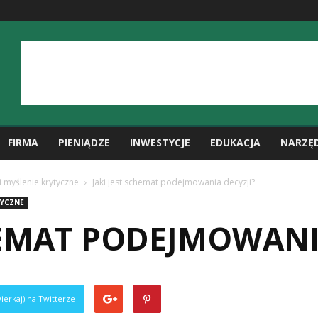
FIRMA
PIENIĄDZE
INWESTYCJE
EDUKACJA
NARZĘ
 myślenie krytyczne
Jaki jest schemat podejmowania decyzji?
TYCZNE
HEMAT PODEJMOWANI
ierkaj) na Twitterze