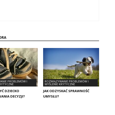
ORA
ANIE PROBLEMÓW I
ROZWIĄZYWANIE PROBLEMÓW I
KRYTYCZNE
MYŚLENIE KRYTYCZNE
YĆ DZIECKO
JAK ODZYSKAĆ SPRAWNOŚĆ
ANIA DECYZJI?
UMYSŁU?