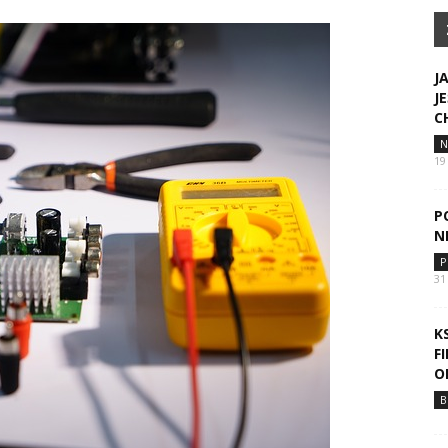
J
J
C
N
19
P
N
P
31
K
F
O
B