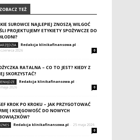
ZOBACZ TEŻ
AKIE SUROWCE NAJLEPIEJ ZNOSZĄ WILGOĆ
EŚLI PROJEKTUJEMY ETYKIETY SPOŻYWCZE DO
HŁODNI?
Redakcja klinikafinansowa.pl
-
ARZĘDZIA
 czerwca 2026
0
OŻYCZKA RATALNA – CO TO JEST? KIEDY Z
IEJ SKORZYSTAĆ?
Redakcja klinikafinansowa.pl
-
IENIĄDZE
 maja 2026
0
SEF KROK PO KROKU – JAK PRZYGOTOWAĆ
IRMĘ I KSIĘGOWOŚĆ DO NOWYCH
BOWIĄZKÓW?
Redakcja klinikafinansowa.pl
-
25 maja 2026
IZNES
0