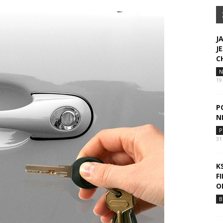
J
J
C
N
19
P
N
P
31
K
F
O
B