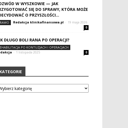
OZWÓD W WYSZKOWIE — JAK
RZYGOTOWAĆ SIĘ DO SPRAWY, KTÓRA MOŻE
DECYDOWAĆ O PRZYSZŁOŚCI...
Redakcja klinikafinansowa.pl
-
19 maja 2026
RAWO
0
AK DŁUGO BOLI RANA PO OPERACJI?
EHABILITACJA PO KONTUZJACH I OPERACJACH
dakcja
-
1 listopada 2025
0
KATEGORIE
tegorie