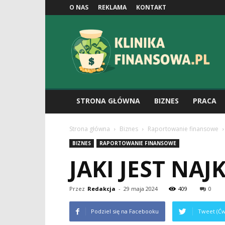
O NAS
REKLAMA
KONTAKT
Klinikafinansowa.pl
STRONA GŁÓWNA
BIZNES
PRACA
Strona główna
Biznes
Raportowanie finansowe
BIZNES
RAPORTOWANIE FINANSOWE
JAKI JEST NA
Przez
Redakcja
-
29 maja 2024
409
0
Podziel się na Facebooku
Tweet (Ćw