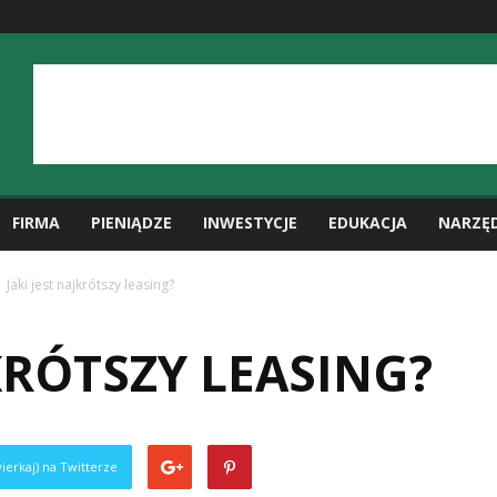
FIRMA
PIENIĄDZE
INWESTYCJE
EDUKACJA
NARZĘ
Jaki jest najkrótszy leasing?
JKRÓTSZY LEASING?
ierkaj) na Twitterze