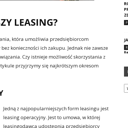
R
P
Z
SZY LEASING?
P
ania, która umożliwia przedsiębiorcom
J
 bez konieczności ich zakupu. Jednak nie zawsze
R
Re
ązania. Czy istnieje możliwość skorzystania z
tykule przyjrzymy się najkrótszym okresom
Ka
Y
Jedną z najpopularniejszych form leasingu jest
leasing operacyjny. Jest to umowa, w której
leasingodawca udostępnia przedsiębiorcy