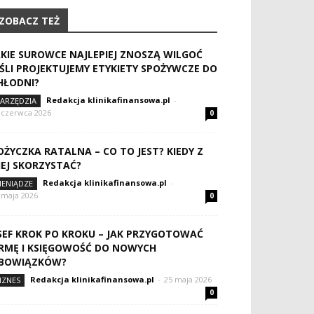
ZOBACZ TEŻ
AKIE SUROWCE NAJLEPIEJ ZNOSZĄ WILGOĆ
EŚLI PROJEKTUJEMY ETYKIETY SPOŻYWCZE DO
HŁODNI?
Redakcja klinikafinansowa.pl
-
ARZĘDZIA
 czerwca 2026
0
OŻYCZKA RATALNA – CO TO JEST? KIEDY Z
IEJ SKORZYSTAĆ?
Redakcja klinikafinansowa.pl
-
IENIĄDZE
 maja 2026
0
SEF KROK PO KROKU – JAK PRZYGOTOWAĆ
IRMĘ I KSIĘGOWOŚĆ DO NOWYCH
BOWIĄZKÓW?
Redakcja klinikafinansowa.pl
-
25 maja 2026
IZNES
0