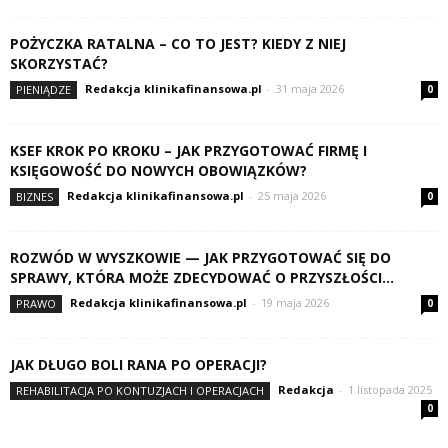
POŻYCZKA RATALNA – CO TO JEST? KIEDY Z NIEJ
SKORZYSTAĆ?
Redakcja klinikafinansowa.pl
-
31 maja 2026
PIENIĄDZE
0
KSEF KROK PO KROKU – JAK PRZYGOTOWAĆ FIRMĘ I
KSIĘGOWOŚĆ DO NOWYCH OBOWIĄZKÓW?
Redakcja klinikafinansowa.pl
-
25 maja 2026
BIZNES
0
ROZWÓD W WYSZKOWIE — JAK PRZYGOTOWAĆ SIĘ DO
SPRAWY, KTÓRA MOŻE ZDECYDOWAĆ O PRZYSZŁOŚCI...
Redakcja klinikafinansowa.pl
-
19 maja 2026
PRAWO
0
JAK DŁUGO BOLI RANA PO OPERACJI?
Redakcja
-
1 listopada 2025
REHABILITACJA PO KONTUZJACH I OPERACJACH
0