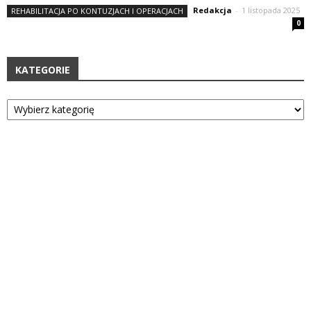
Redakcja
-
1 listopada 2025
REHABILITACJA PO KONTUZJACH I OPERACJACH
0
KATEGORIE
Kategorie