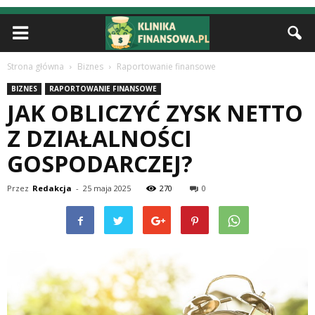
Strona główna
Biznes
Raportowanie finansowe
BIZNES
RAPORTOWANIE FINANSOWE
JAK OBLICZYĆ ZYSK NETTO
Z DZIAŁALNOŚCI
GOSPODARCZEJ?
Przez
Redakcja
-
25 maja 2025
270
0