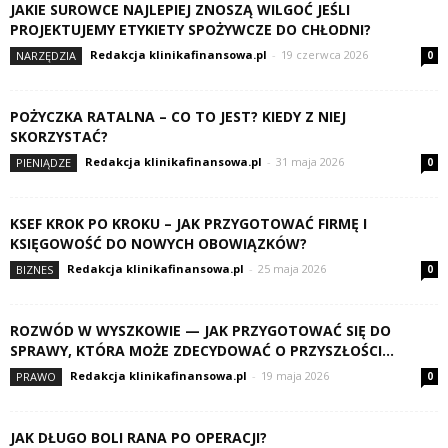
JAKIE SUROWCE NAJLEPIEJ ZNOSZĄ WILGOĆ JEŚLI
PROJEKTUJEMY ETYKIETY SPOŻYWCZE DO CHŁODNI?
Redakcja klinikafinansowa.pl
-
19 czerwca 2026
NARZĘDZIA
0
POŻYCZKA RATALNA – CO TO JEST? KIEDY Z NIEJ
SKORZYSTAĆ?
Redakcja klinikafinansowa.pl
-
31 maja 2026
PIENIĄDZE
0
KSEF KROK PO KROKU – JAK PRZYGOTOWAĆ FIRMĘ I
KSIĘGOWOŚĆ DO NOWYCH OBOWIĄZKÓW?
Redakcja klinikafinansowa.pl
-
25 maja 2026
BIZNES
0
ROZWÓD W WYSZKOWIE — JAK PRZYGOTOWAĆ SIĘ DO
SPRAWY, KTÓRA MOŻE ZDECYDOWAĆ O PRZYSZŁOŚCI...
Redakcja klinikafinansowa.pl
-
19 maja 2026
PRAWO
0
JAK DŁUGO BOLI RANA PO OPERACJI?