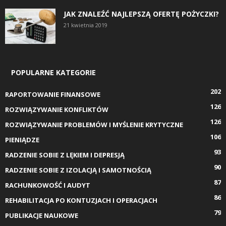
JAK ZNALEŹĆ NAJLEPSZĄ OFERTĘ POŻYCZKI?
21 kwietnia 2019
POPULARNE KATEGORIE
202
RAPORTOWANIE FINANSOWE
126
ROZWIĄZYWANIE KONFLIKTÓW
126
ROZWIĄZYWANIE PROBLEMÓW I MYŚLENIE KRYTYCZNE
106
PIENIĄDZE
93
RADZENIE SOBIE Z LĘKIEM I DEPRESJĄ
90
RADZENIE SOBIE Z IZOLACJĄ I SAMOTNOŚCIĄ
87
RACHUNKOWOŚĆ I AUDYT
86
REHABILITACJA PO KONTUZJACH I OPERACJACH
79
PUBLIKACJE NAUKOWE