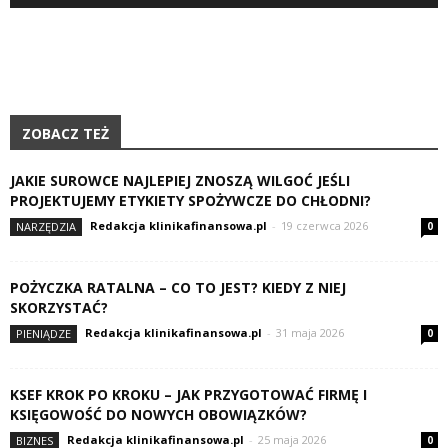
ZOBACZ TEŻ
JAKIE SUROWCE NAJLEPIEJ ZNOSZĄ WILGOĆ JEŚLI
PROJEKTUJEMY ETYKIETY SPOŻYWCZE DO CHŁODNI?
Redakcja klinikafinansowa.pl
-
19 czerwca 2026
NARZĘDZIA
0
POŻYCZKA RATALNA – CO TO JEST? KIEDY Z NIEJ
SKORZYSTAĆ?
Redakcja klinikafinansowa.pl
-
31 maja 2026
PIENIĄDZE
0
KSEF KROK PO KROKU – JAK PRZYGOTOWAĆ FIRMĘ I
KSIĘGOWOŚĆ DO NOWYCH OBOWIĄZKÓW?
Redakcja klinikafinansowa.pl
-
25 maja 2026
BIZNES
0