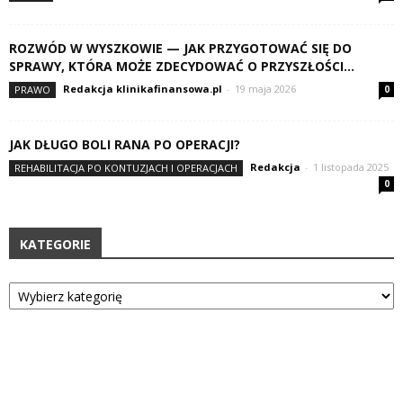
ROZWÓD W WYSZKOWIE — JAK PRZYGOTOWAĆ SIĘ DO
SPRAWY, KTÓRA MOŻE ZDECYDOWAĆ O PRZYSZŁOŚCI...
Redakcja klinikafinansowa.pl
-
19 maja 2026
PRAWO
0
JAK DŁUGO BOLI RANA PO OPERACJI?
Redakcja
-
1 listopada 2025
REHABILITACJA PO KONTUZJACH I OPERACJACH
0
KATEGORIE
Kategorie