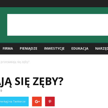
FIRMA
PIENIĄDZE
INWESTYCJE
EDUKACJA
NARZĘ
e przesuwają się zęby?
JĄ SIĘ ZĘBY?
0
ierkaj) na Twitterze