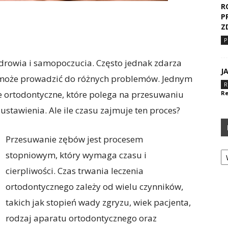
R
P
Z
P
drowia i samopoczucia. Często jednak zdarza
J
 co może prowadzić do różnych problemów. Jednym
R
ie ortodontyczne, które polega na przesuwaniu
Re
stawienia. Ale ile czasu zajmuje ten proces?
Przesuwanie zębów jest procesem
Ka
stopniowym, który wymaga czasu i
cierpliwości. Czas trwania leczenia
ortodontycznego zależy od wielu czynników,
takich jak stopień wady zgryzu, wiek pacjenta,
rodzaj aparatu ortodontycznego oraz