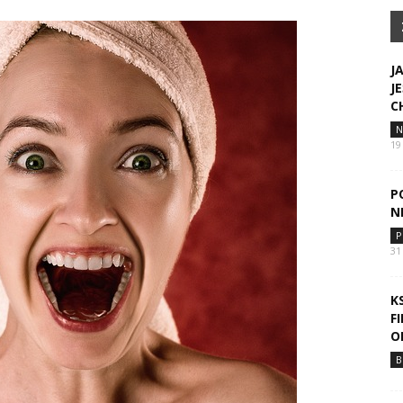
J
J
C
N
19
P
N
P
31
K
F
O
B