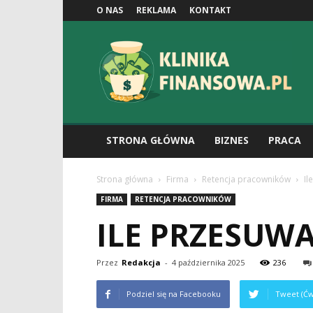
O NAS
REKLAMA
KONTAKT
Klinikafinansowa.pl
STRONA GŁÓWNA
BIZNES
PRACA
Strona główna
Firma
Retencja pracowników
Il
FIRMA
RETENCJA PRACOWNIKÓW
ILE PRZESUWA
Przez
Redakcja
-
4 października 2025
236
Podziel się na Facebooku
Tweet (Ćw