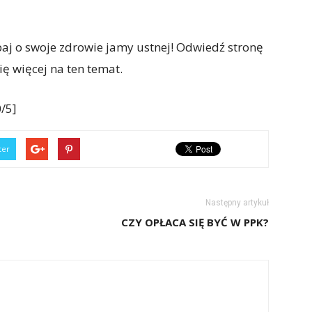
baj o swoje zdrowie jamy ustnej! Odwiedź stronę
ię więcej na ten temat.
/5]
ter
Następny artykuł
CZY OPŁACA SIĘ BYĆ W PPK?