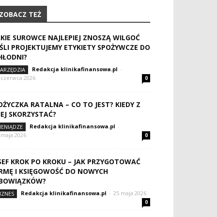
ZOBACZ TEŻ
AKIE SUROWCE NAJLEPIEJ ZNOSZĄ WILGOĆ
EŚLI PROJEKTUJEMY ETYKIETY SPOŻYWCZE DO
HŁODNI?
Redakcja klinikafinansowa.pl
-
ARZĘDZIA
 czerwca 2026
0
OŻYCZKA RATALNA – CO TO JEST? KIEDY Z
IEJ SKORZYSTAĆ?
Redakcja klinikafinansowa.pl
-
IENIĄDZE
 maja 2026
0
SEF KROK PO KROKU – JAK PRZYGOTOWAĆ
IRMĘ I KSIĘGOWOŚĆ DO NOWYCH
BOWIĄZKÓW?
Redakcja klinikafinansowa.pl
-
25 maja 2026
IZNES
0