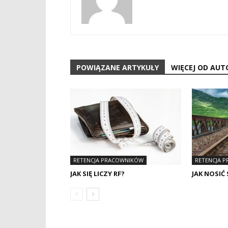
POWIĄZANE ARTYKUŁY
WIĘCEJ OD AUT
RETENCJA PRACOWNIKÓW
RETENCJA 
JAK SIĘ LICZY RF?
JAK NOSIĆ