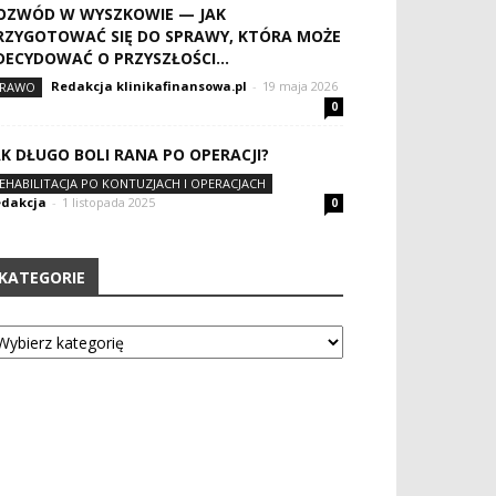
OZWÓD W WYSZKOWIE — JAK
RZYGOTOWAĆ SIĘ DO SPRAWY, KTÓRA MOŻE
DECYDOWAĆ O PRZYSZŁOŚCI...
Redakcja klinikafinansowa.pl
-
19 maja 2026
RAWO
0
AK DŁUGO BOLI RANA PO OPERACJI?
EHABILITACJA PO KONTUZJACH I OPERACJACH
dakcja
-
1 listopada 2025
0
KATEGORIE
tegorie