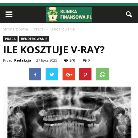
Strona główna
Praca
Renderowanie
PRACA
RENDEROWANIE
ILE KOSZTUJE V-RAY?
Przez
Redakcja
-
27 lipca 2025
240
0