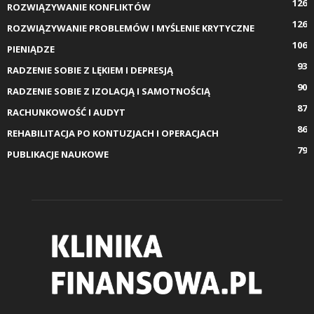
126
ROZWIĄZYWANIE KONFLIKTÓW
126
ROZWIĄZYWANIE PROBLEMÓW I MYŚLENIE KRYTYCZNE
106
PIENIĄDZE
93
RADZENIE SOBIE Z LĘKIEM I DEPRESJĄ
90
RADZENIE SOBIE Z IZOLACJĄ I SAMOTNOŚCIĄ
87
RACHUNKOWOŚĆ I AUDYT
86
REHABILITACJA PO KONTUZJACH I OPERACJACH
79
PUBLIKACJE NAUKOWE