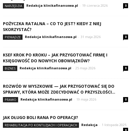
Redakcja klinikafinansowa.pl
-
19 czerwca 2026
NARZĘDZIA
0
POŻYCZKA RATALNA – CO TO JEST? KIEDY Z NIEJ
SKORZYSTAĆ?
Redakcja klinikafinansowa.pl
-
31 maja 2026
PIENIĄDZE
0
KSEF KROK PO KROKU – JAK PRZYGOTOWAĆ FIRMĘ I
KSIĘGOWOŚĆ DO NOWYCH OBOWIĄZKÓW?
Redakcja klinikafinansowa.pl
-
25 maja 2026
BIZNES
0
ROZWÓD W WYSZKOWIE — JAK PRZYGOTOWAĆ SIĘ DO
SPRAWY, KTÓRA MOŻE ZDECYDOWAĆ O PRZYSZŁOŚCI...
Redakcja klinikafinansowa.pl
-
19 maja 2026
PRAWO
0
JAK DŁUGO BOLI RANA PO OPERACJI?
Redakcja
-
1 listopada 2025
REHABILITACJA PO KONTUZJACH I OPERACJACH
0