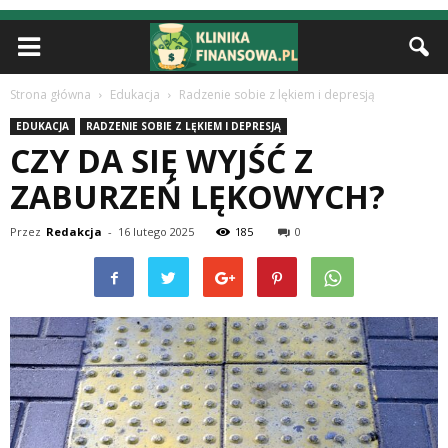
Strona główna
Edukacja
Radzenie sobie z lękiem i depresją
EDUKACJA
RADZENIE SOBIE Z LĘKIEM I DEPRESJĄ
CZY DA SIĘ WYJŚĆ Z
ZABURZEŃ LĘKOWYCH?
Przez
Redakcja
-
16 lutego 2025
185
0