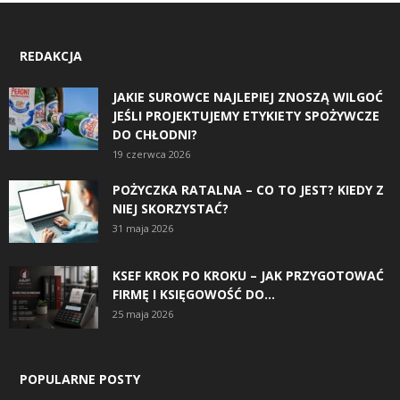
REDAKCJA
JAKIE SUROWCE NAJLEPIEJ ZNOSZĄ WILGOĆ
JEŚLI PROJEKTUJEMY ETYKIETY SPOŻYWCZE
DO CHŁODNI?
19 czerwca 2026
POŻYCZKA RATALNA – CO TO JEST? KIEDY Z
NIEJ SKORZYSTAĆ?
31 maja 2026
KSEF KROK PO KROKU – JAK PRZYGOTOWAĆ
FIRMĘ I KSIĘGOWOŚĆ DO...
25 maja 2026
POPULARNE POSTY