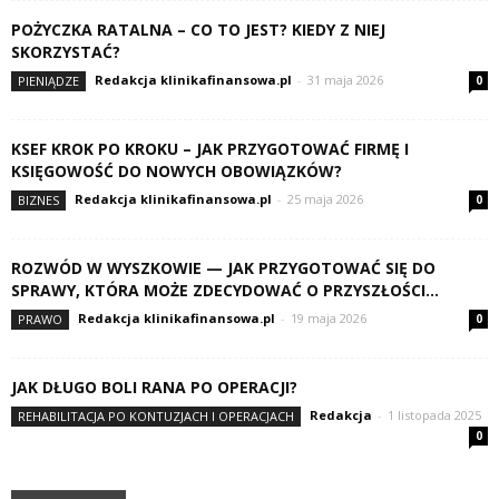
POŻYCZKA RATALNA – CO TO JEST? KIEDY Z NIEJ
SKORZYSTAĆ?
Redakcja klinikafinansowa.pl
-
31 maja 2026
PIENIĄDZE
0
KSEF KROK PO KROKU – JAK PRZYGOTOWAĆ FIRMĘ I
KSIĘGOWOŚĆ DO NOWYCH OBOWIĄZKÓW?
Redakcja klinikafinansowa.pl
-
25 maja 2026
BIZNES
0
ROZWÓD W WYSZKOWIE — JAK PRZYGOTOWAĆ SIĘ DO
SPRAWY, KTÓRA MOŻE ZDECYDOWAĆ O PRZYSZŁOŚCI...
Redakcja klinikafinansowa.pl
-
19 maja 2026
PRAWO
0
JAK DŁUGO BOLI RANA PO OPERACJI?
Redakcja
-
1 listopada 2025
REHABILITACJA PO KONTUZJACH I OPERACJACH
0