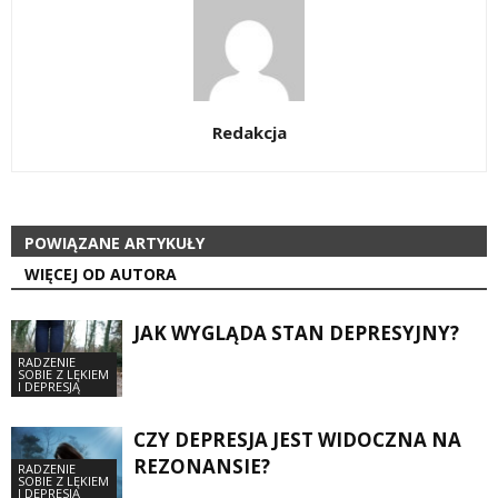
Redakcja
POWIĄZANE ARTYKUŁY
WIĘCEJ OD AUTORA
JAK WYGLĄDA STAN DEPRESYJNY?
RADZENIE
SOBIE Z LĘKIEM
I DEPRESJĄ
CZY DEPRESJA JEST WIDOCZNA NA
REZONANSIE?
RADZENIE
SOBIE Z LĘKIEM
I DEPRESJĄ