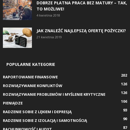
DOBRZE PŁATNA PRACA BEZ MATURY – TAK,
TO MOŻLIWE!
4 kwietnia 2018
JAK ZNALEŹĆ NAJLEPSZĄ OFERTĘ POŻYCZKI?
21 kwietnia 2019
POPULARNE KATEGORIE
202
RAPORTOWANIE FINANSOWE
126
ROZWIĄZYWANIE KONFLIKTÓW
126
ROZWIĄZYWANIE PROBLEMÓW I MYŚLENIE KRYTYCZNE
106
PIENIĄDZE
93
RADZENIE SOBIE Z LĘKIEM I DEPRESJĄ
90
RADZENIE SOBIE Z IZOLACJĄ I SAMOTNOŚCIĄ
87
RACHUNKOWOŚĆ I AUDYT