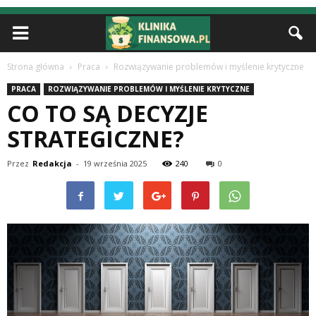
Strona główna
Praca
Rozwiązywanie problemów i myślenie krytyczne
PRACA
ROZWIĄZYWANIE PROBLEMÓW I MYŚLENIE KRYTYCZNE
CO TO SĄ DECYZJE
STRATEGICZNE?
Przez
Redakcja
-
19 września 2025
240
0