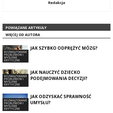
Redakcja
POWIĄZANE ARTYKUŁY
WIĘCEJ OD AUTORA
JAK SZYBKO ODPRĘŻYĆ MÓZG?
ROZWIĄZYWANIE
PROBLEMÓW I
MYŚLENIE
KRYTYCZNE
JAK NAUCZYĆ DZIECKO
ROZWIĄZYWANIE
PODEJMOWANIA DECYZJI?
PROBLEMÓW I
MYŚLENIE
KRYTYCZNE
JAK ODZYSKAĆ SPRAWNOŚĆ
ROZWIĄZYWANIE
UMYSŁU?
PROBLEMÓW I
MYŚLENIE
KRYTYCZNE