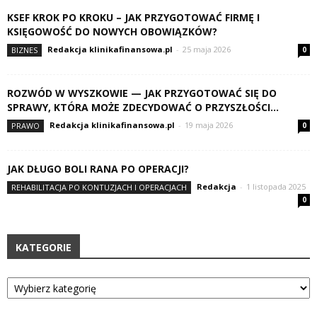
KSEF KROK PO KROKU – JAK PRZYGOTOWAĆ FIRMĘ I
KSIĘGOWOŚĆ DO NOWYCH OBOWIĄZKÓW?
Redakcja klinikafinansowa.pl
-
25 maja 2026
BIZNES
0
ROZWÓD W WYSZKOWIE — JAK PRZYGOTOWAĆ SIĘ DO
SPRAWY, KTÓRA MOŻE ZDECYDOWAĆ O PRZYSZŁOŚCI...
Redakcja klinikafinansowa.pl
-
19 maja 2026
PRAWO
0
JAK DŁUGO BOLI RANA PO OPERACJI?
Redakcja
-
1 listopada 2025
REHABILITACJA PO KONTUZJACH I OPERACJACH
0
KATEGORIE
Kategorie