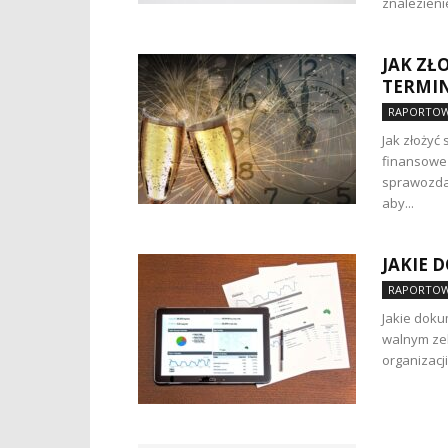
znalezienie
JAK ZŁ
TERMIN
RAPORTOW
Jak złożyć
finansowe 
sprawozdan
aby...
JAKIE 
RAPORTOW
Jakie dok
walnym zeb
organizacji