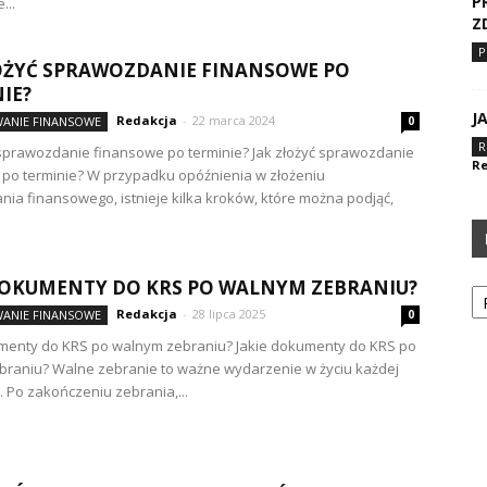
P
...
Z
P
OŻYĆ SPRAWOZDANIE FINANSOWE PO
IE?
J
Redakcja
-
22 marca 2024
ANIE FINANSOWE
0
R
 sprawozdanie finansowe po terminie? Jak złożyć sprawozdanie
Re
po terminie? W przypadku opóźnienia w złożeniu
ia finansowego, istnieje kilka kroków, które można podjąć,
Ka
DOKUMENTY DO KRS PO WALNYM ZEBRANIU?
Redakcja
-
28 lipca 2025
ANIE FINANSOWE
0
umenty do KRS po walnym zebraniu? Jakie dokumenty do KRS po
raniu? Walne zebranie to ważne wydarzenie w życiu każdej
. Po zakończeniu zebrania,...