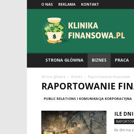
O NAS
REKLAMA
KONTAKT
Klinikafinansowa.pl
STRONA GŁÓWNA
BIZNES
PRACA
Strona główna
Biznes
Raportowanie finansowe
RAPORTOWANIE FI
PUBLIC RELATIONS I KOMUNIKACJA KORPORACYJNA
ILE DN
RAPORTOW
Ile dni na