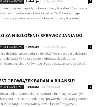
Redakcja
-
13 stycznia 2024
ANIE FINANSOWE
0
 przechowywać raporty dobowe z kasy fiskalnej? Czy trzeba
ać raporty dobowe z kasy fiskalnej? W Polsce istnieje
przechowywania raportów dobowych z kasy fiskalnej....
ZI ZA NIEZŁOŻENIE SPRAWOZDANIA DO
Redakcja
-
1 października 2024
ANIE FINANSOWE
0
a niezłożenie sprawozdania do GUS? Co grozi za niezłożenie
ia do GUS? W Polsce istnieje obowiązek składania
ń finansowych do Głównego Urzędu Statystycznego (GUS)...
JEST OBOWIĄZEK BADANIA BILANSU?
Redakcja
-
20 marca 2025
ANIE FINANSOWE
0
 obowiązek badania bilansu? Badanie bilansu jest ważnym
który ma na celu sprawdzenie i potwierdzenie wiarygodności
 informacji przedstawionych w bilansie firmy. Jest...