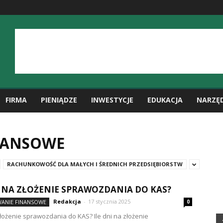
FIRMA
PIENIĄDZE
INWESTYCJE
EDUKACJA
NARZĘ
NANSOWE
RACHUNKOWOŚĆ DLA MAŁYCH I ŚREDNICH PRZEDSIĘBIORSTW
I NA ZŁOŻENIE SPRAWOZDANIA DO KAS?
Redakcja
-
17 stycznia 2025
ANIE FINANSOWE
0
 złożenie sprawozdania do KAS? Ile dni na złożenie