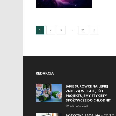
...
1
2
3
21
REDAKCJA
JAKIE SUROWCE NAJLEPIEJ
ZNOSZĄ WILGOĆ JEŚLI
PROJEKTUJEMY ETYKIETY
SPOŻYWCZE DO CHŁODNI?
19 czerwca 2026
POŻYCZKA RATALNA – CO TO