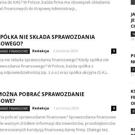
nia do KAS? W Polsce, każda firma ma obowiązek składania
 finansowych do Krajowej Administracji...
J
J
C
N
SPÓŁKA NIE SKŁADA SPRAWOZDANIA
19
SOWEGO?
Redakcja
-
6 kwietnia 2024
ANIE FINANSOWE
0
P
ka nie składa sprawozdania finansowego? Kiedy spółka nie
N
awozdania finansowego? W Polsce, każda spółka z
P
 odpowiedzialnością (sp. z o.o.) oraz spółka akcyjna (S.A.)...
31
K
 MOŻNA POBRAĆ SPRAWOZDANIE
F
SOWE?
O
Redakcja
-
1 września 2024
ANIE FINANSOWE
0
B
na pobrać sprawozdanie finansowe? Sprawozdania finansowe
le ważnym źródłem informacji dla inwestorów, przedsiębiorców
R
nteresowanych kondycją finansową danej firmy. Dlatego też,