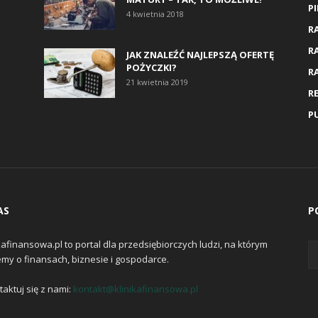
P
4 kwietnia 2018
RA
R
JAK ZNALEŹĆ NAJLEPSZĄ OFERTĘ
POŻYCZKI?
R
21 kwietnia 2019
R
P
AS
P
kafinansowa.pl to portal dla przedsiębiorczych ludzi, na którym
emy o finansach, biznesie i gospodarce.
aktuj się z nami:
kontakt@klinikafinansowa.pl