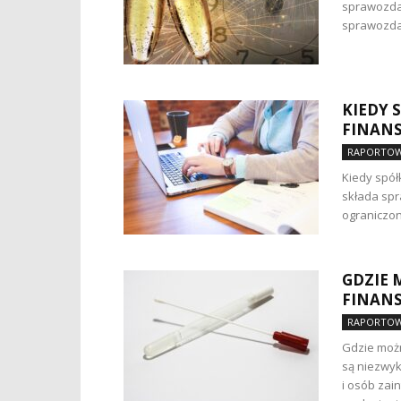
sprawozda
sprawozdań
KIEDY 
FINAN
RAPORTOW
Kiedy spół
składa spr
ograniczoną
GDZIE
FINAN
RAPORTOW
Gdzie moż
są niezwyk
i osób zai