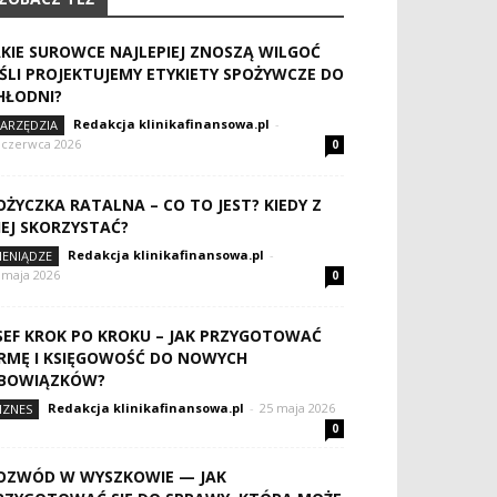
AKIE SUROWCE NAJLEPIEJ ZNOSZĄ WILGOĆ
EŚLI PROJEKTUJEMY ETYKIETY SPOŻYWCZE DO
HŁODNI?
Redakcja klinikafinansowa.pl
-
ARZĘDZIA
 czerwca 2026
0
OŻYCZKA RATALNA – CO TO JEST? KIEDY Z
IEJ SKORZYSTAĆ?
Redakcja klinikafinansowa.pl
-
IENIĄDZE
 maja 2026
0
SEF KROK PO KROKU – JAK PRZYGOTOWAĆ
IRMĘ I KSIĘGOWOŚĆ DO NOWYCH
BOWIĄZKÓW?
Redakcja klinikafinansowa.pl
-
25 maja 2026
IZNES
0
OZWÓD W WYSZKOWIE — JAK