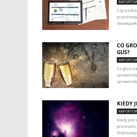
RAPORTOW
Czy trzeba
przechowyw
obowiązek 
CO GRO
GUS?
RAPORTOW
Co grozi z
sprawozdan
sprawozda
KIEDY 
RAPORTOW
Kiedy jest
procesem, 
finansowych