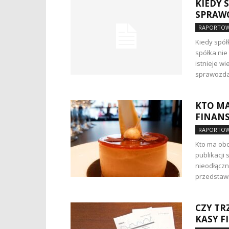
KIEDY 
SPRAWO
RAPORTOW
Kiedy spół
spółka nie
istnieje w
sprawozdań
KTO MA
FINAN
RAPORTOW
Kto ma ob
publikacj
nieodłączn
przedstawie
CZY T
KASY F