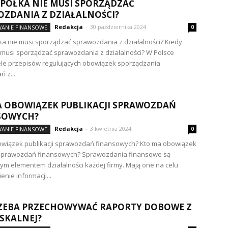
SPÓŁKA NIE MUSI SPORZĄDZAĆ
ZDANIA Z DZIAŁALNOŚCI?
Redakcja
-
30 października 2024
ANIE FINANSOWE
0
ka nie musi sporządzać sprawozdania z działalności? Kiedy
 musi sporządzać sprawozdania z działalności? W Polsce
iele przepisów regulujących obowiązek sporządzania
 z...
 OBOWIĄZEK PUBLIKACJI SPRAWOZDAŃ
SOWYCH?
Redakcja
-
3 kwietnia 2024
ANIE FINANSOWE
0
owiązek publikacji sprawozdań finansowych? Kto ma obowiązek
i sprawozdań finansowych? Sprawozdania finansowe są
ym elementem działalności każdej firmy. Mają one na celu
nie informacji...
RZEBA PRZECHOWYWAĆ RAPORTY DOBOWE Z
ISKALNEJ?