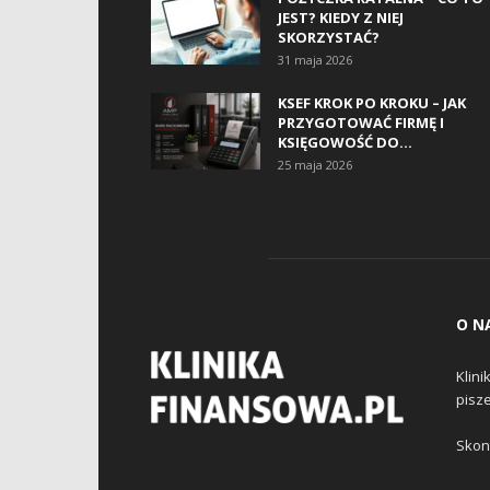
JEST? KIEDY Z NIEJ
SKORZYSTAĆ?
31 maja 2026
KSEF KROK PO KROKU – JAK
PRZYGOTOWAĆ FIRMĘ I
KSIĘGOWOŚĆ DO...
25 maja 2026
O N
Klini
pisz
Skont