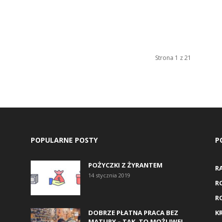
Strona 1 z 21
POPULARNE POSTY
P
POŻYCZKI Z ŻYRANTEM
R
14 stycznia 2019
R
R
DOBRZE PŁATNA PRACA BEZ
K
MATURY – TAK, TO MOŻLIWE!