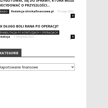
RZYGOTOWAĆ SIĘ DO SPRAWY, KTÓRA MOŻE
DECYDOWAĆ O PRZYSZŁOŚCI...
Redakcja klinikafinansowa.pl
-
19 maja 2026
RAWO
0
AK DŁUGO BOLI RANA PO OPERACJI?
EHABILITACJA PO KONTUZJACH I OPERACJACH
dakcja
-
1 listopada 2025
0
KATEGORIE
tegorie